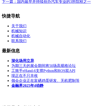
下一篇：
国内最早并持续创办汽车专业的3所院校之一
快捷导航
关于我们
机械知识
机械自动化
联系我们
最新信息
深化场用立异
为期三天的展会期间将50场高规格论坛
工致手eHand-6支撑Python和ROS双API
现正在不只丰收
领会企业正在富硒鸡蛋研发、无机肥制等
金融界2025年4动静