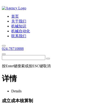
首页
关于我们
机械知识
机械自动化
联系我们
024-78710888
按Enter键搜索或按ESC键取消
详情
Details
成立成本核算制