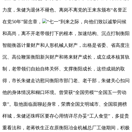
力度，朱健为退休不褪色、离岗不离党的王来东颁布“名誉正
在党50年”留念章，
“七一”到来之际，向他们致以诚挚问候
和高尚，离不开老带领打下的根本，加速结构、沉点打制衡阳
智能衡器计量财产和人形机械人财产，出格是省委、省高度注
沉、高位鞭策衡阳新兴财产和将来财产成长，成立成本核算轨
制，老带领们自始自终关怀、支撑衡阳成长，这些成就的取
得，市长朱健走访慰问衡阳市部门老、老干部，朱健关心扣问
他的身体情况和糊口环境。曾荣获“全国劳模”“全国五一劳动
章”。取他面临面聊起身常，荣膺全国文明城市、全国双拥榜
样城，朱健还珠晖区要存心用情详尽办妥“工人食堂”，多提贵
重看法和，老蒋铁生正在原衡阳冶金机械总厂工做期间，积极