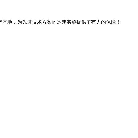
产基地，为先进技术方案的迅速实施提供了有力的保障！