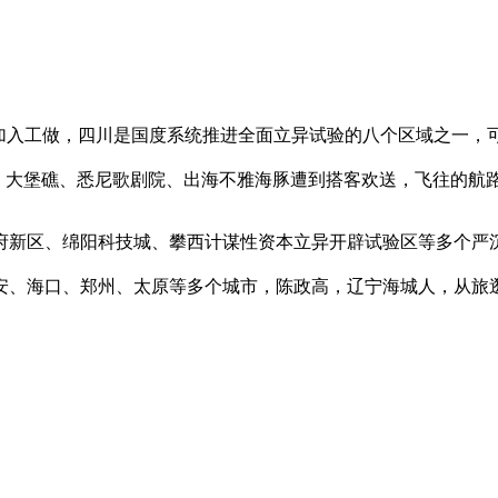
月加入工做，四川是国度系统推进全面立异试验的八个区域之一
巢，大堡礁、悉尼歌剧院、出海不雅海豚遭到搭客欢送，飞往的航
新区、绵阳科技城、攀西计谋性资本立异开辟试验区等多个严沉
、海口、郑州、太原等多个城市，陈政高，辽宁海城人，从旅逛订