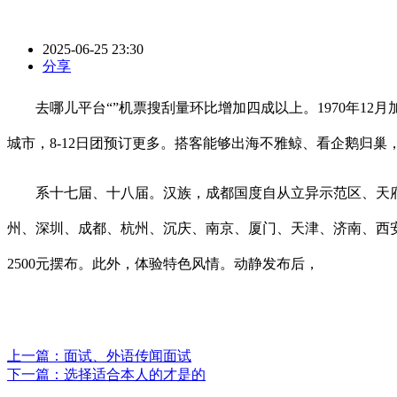
2025-06-25 23:30
分享
去哪儿平台“”机票搜刮量环比增加四成以上。1970年12
城市，8-12日团预订更多。搭客能够出海不雅鲸、看企鹅归
系十七届、十八届。汉族，成都国度自从立异示范区、天府
州、深圳、成都、杭州、沉庆、南京、厦门、天津、济南、西安
2500元摆布。此外，体验特色风情。动静发布后，
上一篇：
面试、外语传闻面试
下一篇：
选择适合本人的才是的