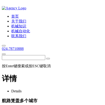
首页
关于我们
机械知识
机械自动化
联系我们
024-78710888
按Enter键搜索或按ESC键取消
详情
Details
航路笼盖多个城市